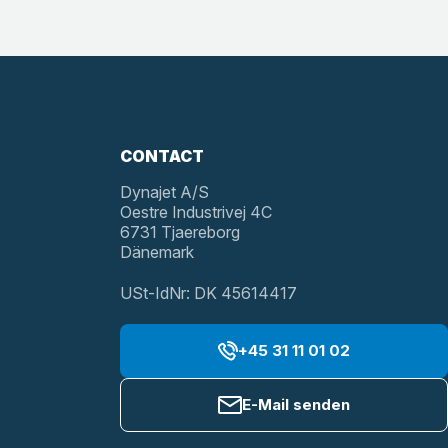
CONTACT
Dynajet A/S
Oestre Industrivej 4C
6731 Tjaereborg
Dänemark
USt-IdNr: DK 45614417
+45 31 11 01 02
E-Mail senden