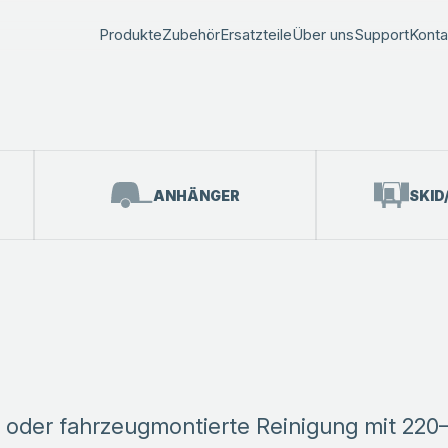
Produkte
Zubehör
Ersatzteile
Über uns
Support
Konta
ANHÄNGER
SKID
 oder fahrzeugmontierte Reinigung mit 220