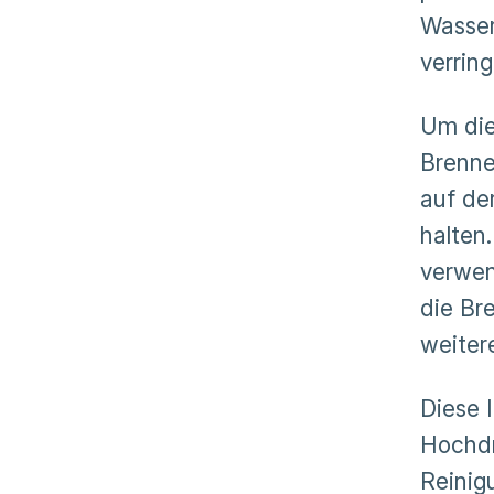
Wasser
verrin
Um die
Brenne
auf de
halten
verwen
die Br
weitere
Diese 
Hochdr
Reinig