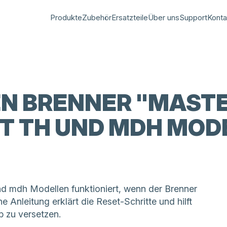
Produkte
Zubehör
Ersatzteile
Über uns
Support
Konta
NEN BRENNER "MAST
ET TH UND MDH MOD
nd mdh Modellen funktioniert, wenn der Brenner
e Anleitung erklärt die Reset-Schritte und hilft
b zu versetzen.