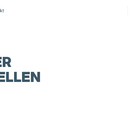
kt
ER
ELLEN