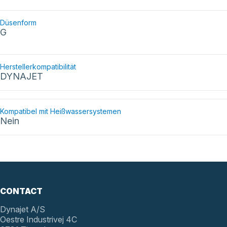
Düsenform
G
Herstellerkompatibilität
DYNAJET
Kompatibel mit Heißwassersystemen
Nein
CONTACT
Dynajet A/S
Oestre Industrivej 4C