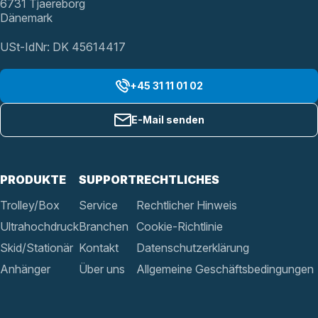
6731 Tjaereborg
Dänemark
USt-IdNr: DK 45614417
+45 31 11 01 02
E-Mail senden
PRODUKTE
SUPPORT
RECHTLICHES
Trolley/Box
Service
Rechtlicher Hinweis
Ultrahochdruck
Branchen
Cookie-Richtlinie
Skid/Stationär
Kontakt
Datenschutzerklärung
Anhänger
Über uns
Allgemeine Geschäftsbedingungen