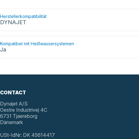
Herstellerkompatibilität
DYNAJET
Kompatibel mit Heißwassersystemen
Ja
CONTACT
Dynajet A/S
Oestre Industrivej 4C
6731 Tjaereborg
Dänemark
USt-IdNr: DK 45614417