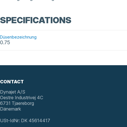
SPECIFICATIONS
Düsenbezeichnung
0.75
CONTACT
Dynajet A/S
Oestre Industrivej 4C
6731 Tjaereborg
Dänemark
USt-IdNr: DK 45614417