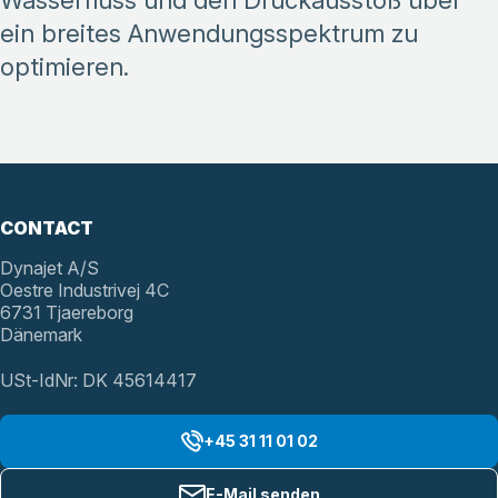
Wasserfluss und den Druckausstoß über
ein breites Anwendungsspektrum zu
optimieren.
CONTACT
Dynajet A/S
Oestre Industrivej 4C
6731 Tjaereborg
Dänemark
USt-IdNr: DK 45614417
+45 31 11 01 02
E-Mail senden