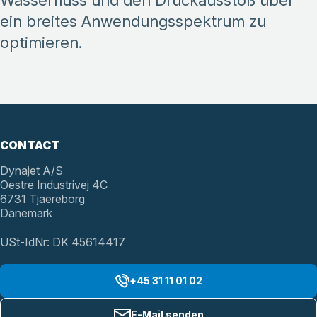
Wasserfluss und den Druckausstoß über
ein breites Anwendungsspektrum zu
optimieren.
CONTACT
Dynajet A/S
Oestre Industrivej 4C
6731 Tjaereborg
Dänemark
USt-IdNr: DK 45614417
+45 31 11 01 02
E-Mail senden